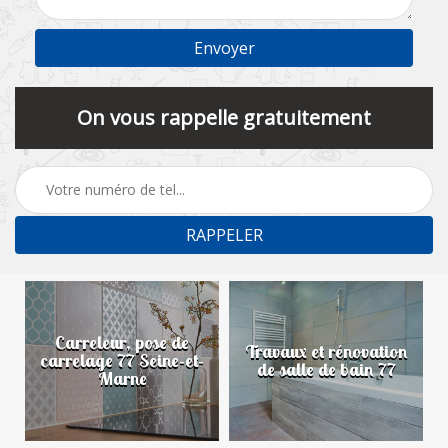
On vous rappelle gratuitement
Carreleur, pose de
n
Travaux et rénovation
carrelage 77 Seine-et-
de salle de bain 77
Marne