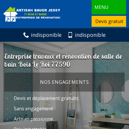
MENU
Devis gratuit
indisponible
indisponible
Entreprise travaux et rénovation de salle de
bain Bois Le Roi 77590
NOS ENGAGEMENTS
Devis et déplacement gratuits
Sans engagement
Artisan passionné