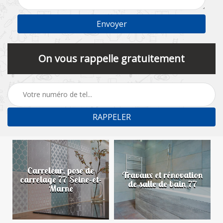
On vous rappelle gratuitement
Carreleur, pose de
n
Travaux et rénovation
carrelage 77 Seine-et-
de salle de bain 77
Marne