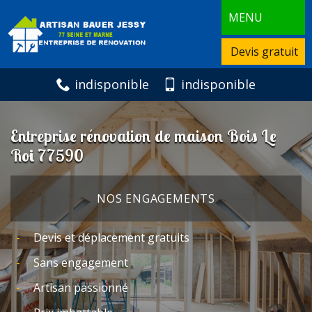
MENU
Devis gratuit
indisponible
indisponible
Entreprise rénovation de maison Bois Le
Roi 77590
NOS ENGAGEMENTS
Devis et déplacement gratuits
Sans engagement
Artisan passionné