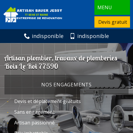
MENU
Devis gratuit
indisponible
indisponible
Artisan plombier, travaux de plomberies
Bois Le Roi 77590
NOS ENGAGEMENTS
Devis et déplacement gratuits
Sans engagement
Artisan passionné