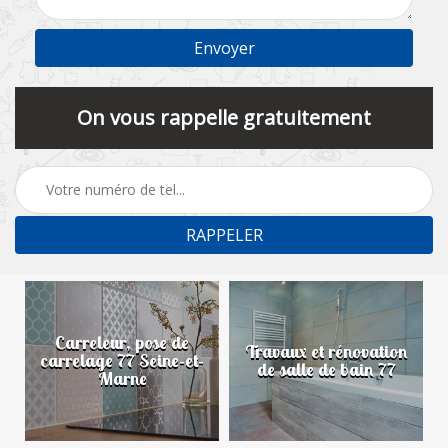
On vous rappelle gratuitement
Carreleur, pose de
n
Travaux et rénovation
carrelage 77 Seine-et-
de salle de bain 77
Marne