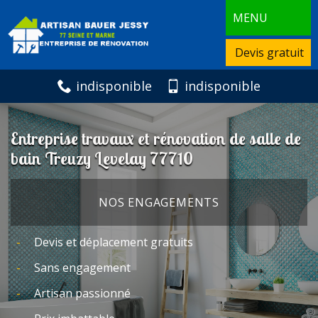
MENU
Devis gratuit
indisponible
indisponible
Entreprise travaux et rénovation de salle de
bain Treuzy Levelay 77710
NOS ENGAGEMENTS
Devis et déplacement gratuits
Sans engagement
Artisan passionné