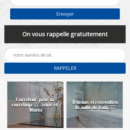
On vous rappelle gratuitement
Carreleur, pose de
n
Travaux et rénovation
carrelage 77 Seine-et-
de salle de bain 77
Marne