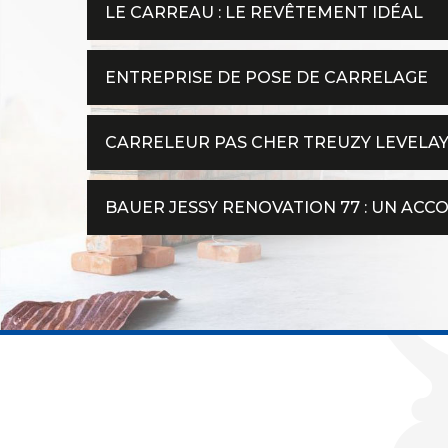
LE CARREAU : LE REVÊTEMENT IDÉAL
ENTREPRISE DE POSE DE CARRELAGE
CARRELEUR PAS CHER TREUZY LEVELA
BAUER JESSY RENOVATION 77 : UN AC