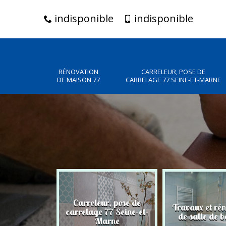
indisponible
indisponible
RÉNOVATION
CARRELEUR, POSE DE
DE MAISON 77
CARRELAGE 77 SEINE-ET-MARNE
Carreleur, pose de
n de maison
Travaux et ré
carrelage 77 Seine-et-
77
de salle de b
Marne