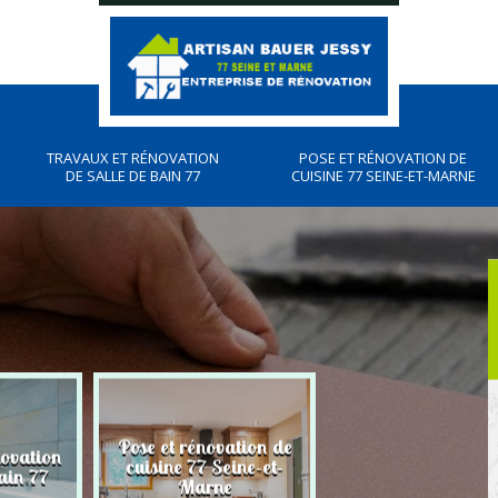
TRAVAUX ET RÉNOVATION
POSE ET RÉNOVATION DE
DE SALLE DE BAIN 77
CUISINE 77 SEINE-ET-MARNE
Pose et rénovation de
novation
Plombier, travau
cuisine 77 Seine-et-
ain 77
plomberies 77
Marne