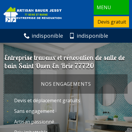
MENU
Devis gratuit
indisponible
indisponible
Entreprise travaux et rénovation de salle de
bain Saint Ouen En Brie 77720
NOS ENGAGEMENTS
Devis et déplacement gratuits
Sans engagement
Artisan passionné