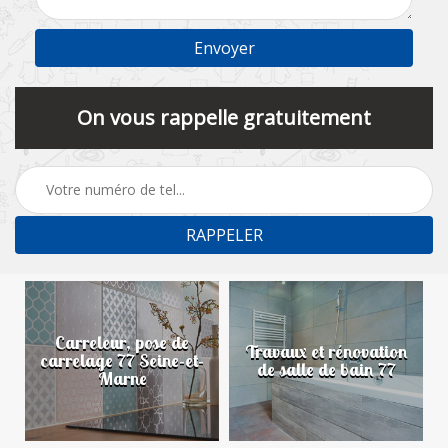
On vous rappelle gratuitement
Carreleur, pose de
n
Travaux et rénovation
carrelage 77 Seine-et-
de salle de bain 77
Marne