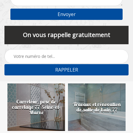
On vous rappelle gratuitement
Carreleur, pose de
n
Travaux et rénovation
carrelage 77 Seine-et-
de salle de bain 77
Marne