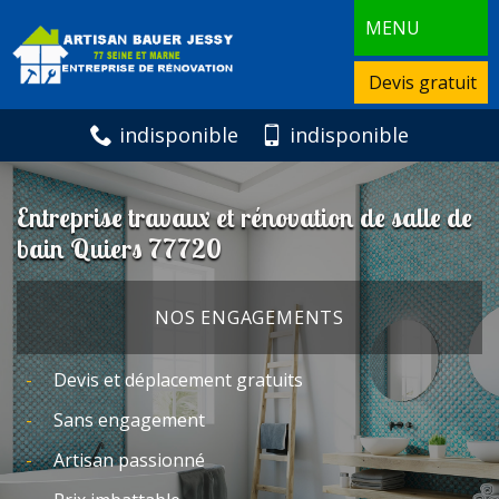
MENU
Devis gratuit
indisponible
indisponible
Entreprise travaux et rénovation de salle de
bain Quiers 77720
NOS ENGAGEMENTS
Devis et déplacement gratuits
Sans engagement
Artisan passionné