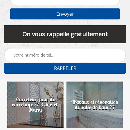
On vous rappelle gratuitement
Carreleur, pose de
n
Travaux et rénovation
carrelage 77 Seine-et-
de salle de bain 77
Marne