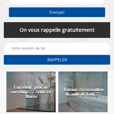
On vous rappelle gratuitement
Carreleur, pose de
n
Travaux et rénovation
carrelage 77 Seine-et-
de salle de bain 77
Marne