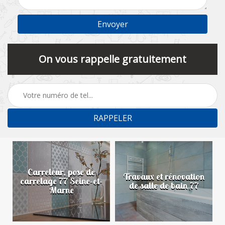
On vous rappelle gratuitement
Carreleur, pose de
n
Travaux et rénovation
carrelage 77 Seine-et-
de salle de bain 77
Marne