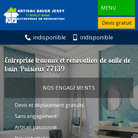
MENU
Devis gratuit
indisponible
indisponible
Entreprise travaux et rénovation de salle de
bain Puisieux 77139
NOS ENGAGEMENTS
Devis et déplacement gratuits
Sans engagement
Artisan passionné