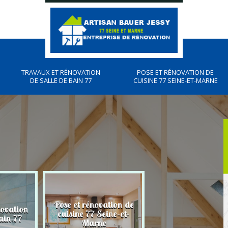
TRAVAUX ET RÉNOVATION
POSE ET RÉNOVATION DE
DE SALLE DE BAIN 77
CUISINE 77 SEINE-ET-MARNE
Pose et rénovation de
novation
Plombier, travau
cuisine 77 Seine-et-
ain 77
plomberies 77
Marne