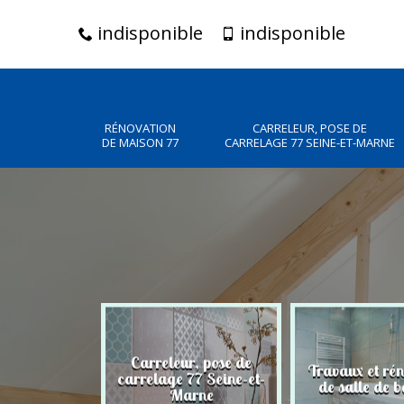
indisponible
indisponible
RÉNOVATION
CARRELEUR, POSE DE
DE MAISON 77
CARRELAGE 77 SEINE-ET-MARNE
Carreleur, pose de
n de maison
Travaux et ré
carrelage 77 Seine-et-
77
de salle de b
Marne