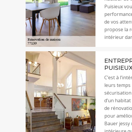
Puisieux vous
performance 
de vos atten
propose la r
intérieur da
ENTREPR
PUISIEU
C’est à l’in
leurs temps 
sécurisation
d’un habitat
de rénovatio
pour amélior
Bauer jessy 
intérieure 