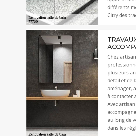
différents mo
Citry des tr
TRAVAUX 
ACCOMP
Chez artisan
professionne
plusieurs a
détail et de 
aménager, ag
à contacter a
Avec artisan 
accompagneme
au long de vo
dans les règl