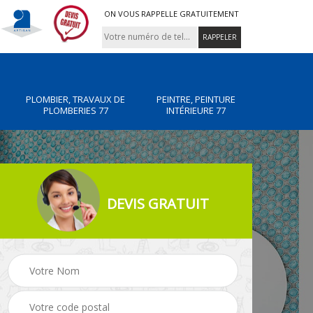
ON VOUS RAPPELLE GRATUITEMENT
PLOMBIER, TRAVAUX DE
PEINTRE, PEINTURE
PLOMBERIES 77
INTÉRIEURE 77
DEVIS GRATUIT
x de
Peintre, peinture
Rénovation de maiso
intérieure 77
77