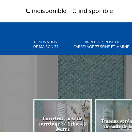
indisponible
indisponible
RÉNOVATION
CARRELEUR, POSE DE
DE MAISON 77
CARRELAGE 77 SEINE-ET-MARNE
Carreleur, pose de
n de maison
Travaux et ré
carrelage 77 Seine-et-
77
de salle de b
Marne