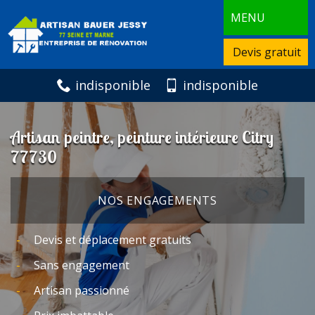
MENU
Devis gratuit
indisponible
indisponible
Artisan peintre, peinture intérieure Citry
77730
NOS ENGAGEMENTS
Devis et déplacement gratuits
Sans engagement
Artisan passionné