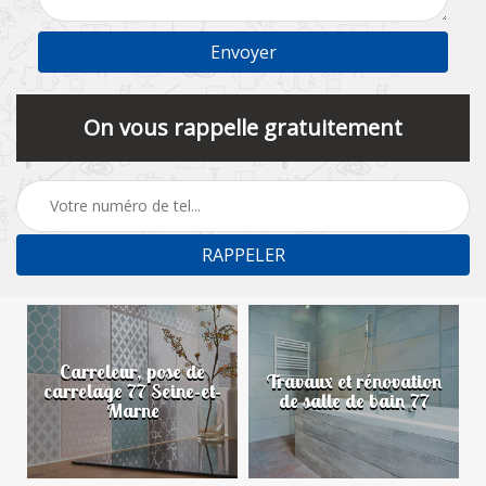
On vous rappelle gratuitement
Carreleur, pose de
n
Travaux et rénovation
carrelage 77 Seine-et-
de salle de bain 77
Marne