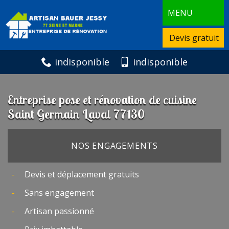
MENU
Devis gratuit
indisponible
indisponible
Entreprise pose et rénovation de cuisine
Saint Germain Laval 77130
NOS ENGAGEMENTS
Devis et déplacement gratuits
Sans engagement
Artisan passionné