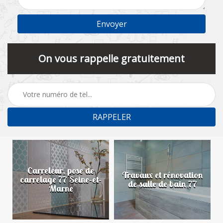
On vous rappelle gratuitement
Carreleur, pose de
n
Travaux et rénovation
carrelage 77 Seine-et-
de salle de bain 77
Marne