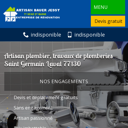
MENU
Devis gratuit
indisponible
indisponible
Artisan plombier, travaux de plomberies
Saint Germain Laval 77130
NOS ENGAGEMENTS
Devis et déplacement gratuits
Sans engagement
Artisan passionné