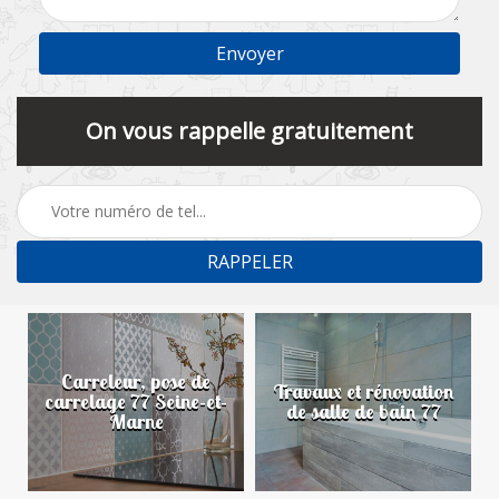
On vous rappelle gratuitement
Carreleur, pose de
n
Travaux et rénovation
carrelage 77 Seine-et-
de salle de bain 77
Marne