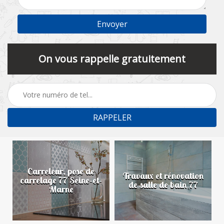
On vous rappelle gratuitement
Carreleur, pose de
n
Travaux et rénovation
carrelage 77 Seine-et-
de salle de bain 77
Marne