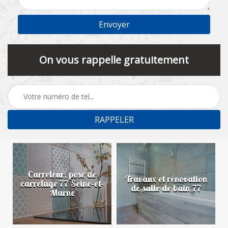
On vous rappelle gratuitement
Carreleur, pose de
n
Travaux et rénovation
carrelage 77 Seine-et-
de salle de bain 77
Marne