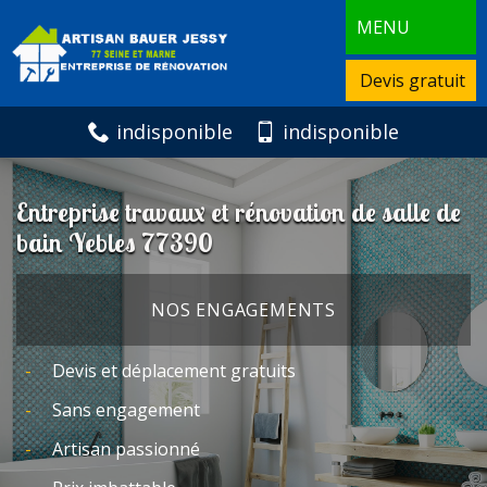
MENU
Devis gratuit
indisponible
indisponible
Entreprise travaux et rénovation de salle de
bain Yebles 77390
NOS ENGAGEMENTS
Devis et déplacement gratuits
Sans engagement
Artisan passionné