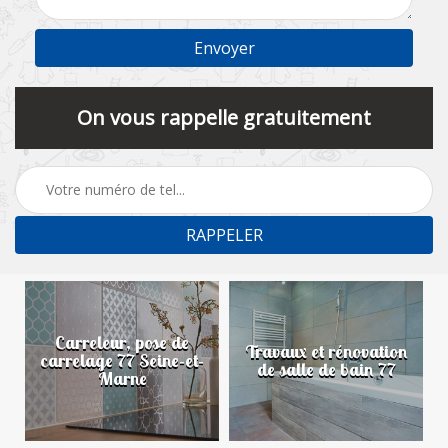
On vous rappelle gratuitement
Carreleur, pose de
n
Travaux et rénovation
carrelage 77 Seine-et-
de salle de bain 77
Marne