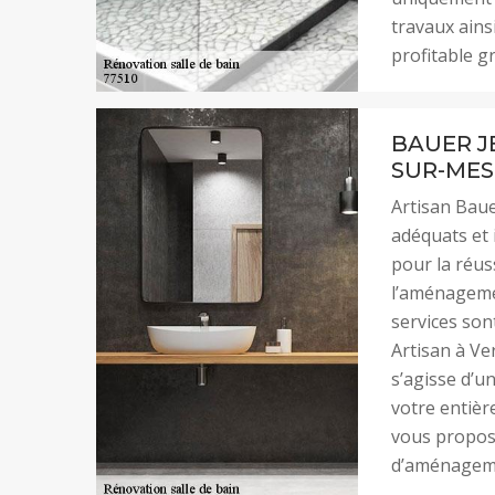
travaux ainsi
profitable g
BAUER J
SUR-ME
Artisan Baue
adéquats et 
pour la réus
l’aménagemen
services son
Artisan à Ver
s’agisse d’u
votre entière
vous propose
d’aménagemen