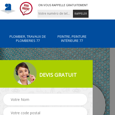
ON VOUS RAPPELLE GRATUITEMENT
PLOMBIER, TRAVAUX DE
PEINTRE, PEINTURE
PLOMBERIES 77
INTÉRIEURE 77
DEVIS GRATUIT
x de
Peintre, peinture
Rénovation de maiso
intérieure 77
77