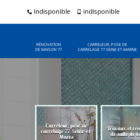
indisponible
indisponible
RÉNOVATION
CARRELEUR, POSE DE
DE MAISON 77
CARRELAGE 77 SEINE-ET-MARNE
Carreleur, pose de
n de maison
Travaux et ré
carrelage 77 Seine-et-
77
de salle de b
Marne