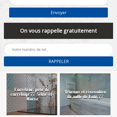
On vous rappelle gratuitement
Carreleur, pose de
n
Travaux et rénovation
carrelage 77 Seine-et-
de salle de bain 77
Marne