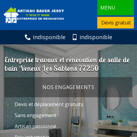
MENU
Devis gratuit
indisponible
indisponible
Entreprise travaux et rénovation de salle de
bain Veneux Les Sablons 77250
NOS ENGAGEMENTS
Devis et déplacement gratuits
Sans engagement
Artisan passionné