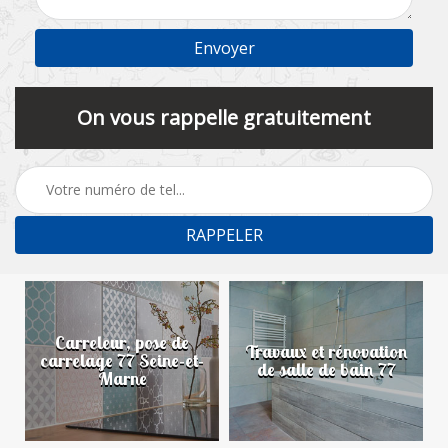
On vous rappelle gratuitement
Carreleur, pose de
n
Travaux et rénovation
carrelage 77 Seine-et-
de salle de bain 77
Marne