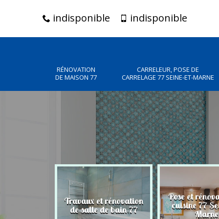
indisponible
indisponible
RÉNOVATION
CARRELEUR, POSE DE
DE MAISON 77
CARRELAGE 77 SEINE-ET-MARNE
r, pose de
Pose et rénov
Travaux et rénovation
77 Seine-et-
cuisine 77 Se
de salle de bain 77
rne
Marne