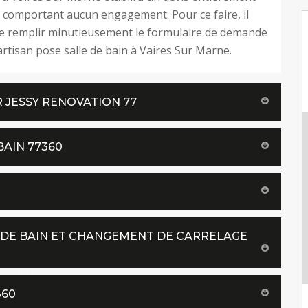
e comportant aucun engagement. Pour ce faire, il
de remplir minutieusement le formulaire de demande
’artisan pose salle de bain à Vaires Sur Marne.
 JESSY RENOVATION 77
BAIN 77360
 DE BAIN ET CHANGEMENT DE CARRELAGE
360