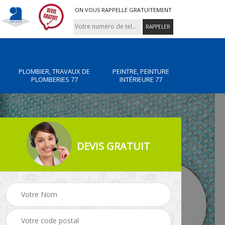
ON VOUS RAPPELLE GRATUITEMENT
PLOMBIER, TRAVAUX DE
PEINTRE, PEINTURE
PLOMBERIES 77
INTÉRIEURE 77
DEVIS GRATUIT
Carreleur, pose de
e
Rénovation de maison
carrelage 77 Seine-et-
77
Marne