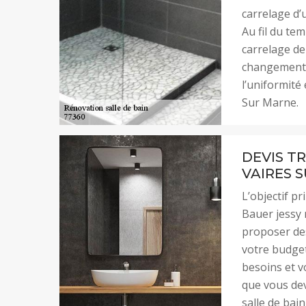
carrelage d’u
Au fil du te
carrelage de
changement e
l’uniformité 
Sur Marne.
DEVIS T
VAIRES 
L’objectif pr
Bauer jessy 
proposer des
votre budget
besoins et v
que vous dev
salle de bai