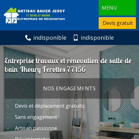
MENU
Devis gratuit
indisponible
indisponible
Entreprise travaux et rénovation de salle de
bain Thoury Ferottes 77156
NOS ENGAGEMENTS
Devis et déplacement gratuits
Sans engagement
Artisan passionné