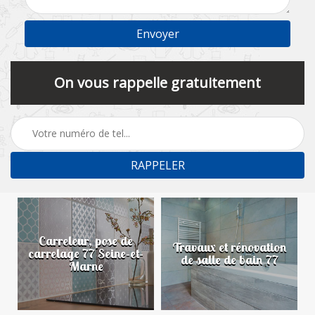
On vous rappelle gratuitement
Carreleur, pose de
n
Travaux et rénovation
carrelage 77 Seine-et-
de salle de bain 77
Marne