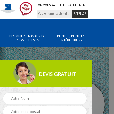
ON VOUS RAPPELLE GRATUITEMENT
PLOMBIER, TRAVAUX DE
PEINTRE, PEINTURE
PLOMBERIES 77
INTÉRIEURE 77
DEVIS GRATUIT
x de
Peintre, peinture
Rénovation de maiso
intérieure 77
77