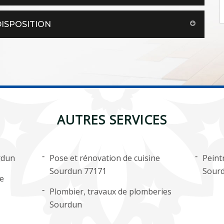
DISPOSITION
AUTRES SERVICES
rdun
Pose et rénovation de cuisine
Peint
Sourdun 77171
Sour
ge
Plombier, travaux de plomberies
Sourdun