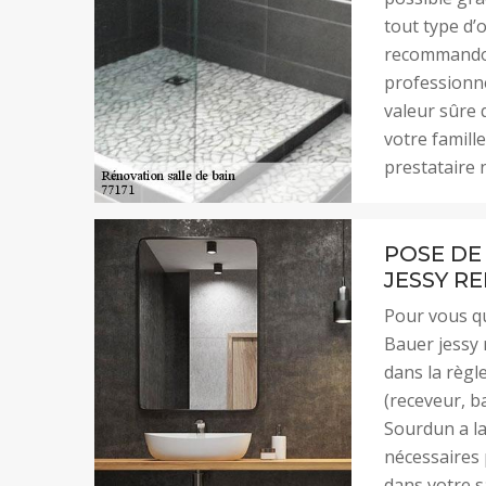
tout type d’
recommandons
professionnel
valeur sûre 
votre famille
prestataire n
POSE DE
JESSY R
Pour vous qu
Bauer jessy 
dans la règle
(receveur, b
Sourdun a la
nécessaires 
dans votre sa