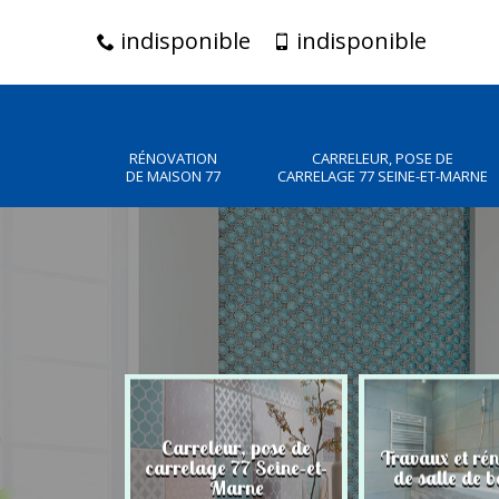
indisponible
indisponible
RÉNOVATION
CARRELEUR, POSE DE
DE MAISON 77
CARRELAGE 77 SEINE-ET-MARNE
Carreleur, pose de
n de maison
Travaux et ré
carrelage 77 Seine-et-
77
de salle de b
Marne