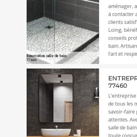
aménager, ag
à contacter 
clients satis
Loing, bénéf
conseils pro
bain. Artisa
l’art et resp
ENTREPR
77460
L’entreprise
de tous les m
savoir-faire
attentes. Av
salle de bain
toute concur