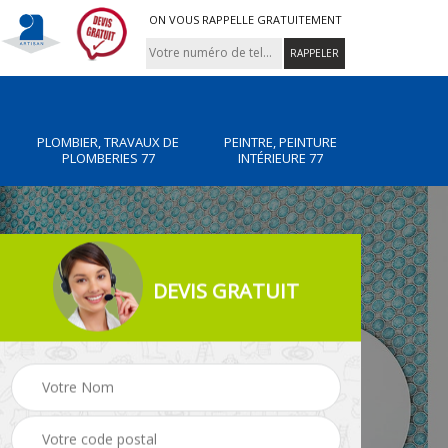
ON VOUS RAPPELLE GRATUITEMENT
PLOMBIER, TRAVAUX DE
PEINTRE, PEINTURE
PLOMBERIES 77
INTÉRIEURE 77
DEVIS GRATUIT
x de
Peintre, peinture
Rénovation de maiso
intérieure 77
77