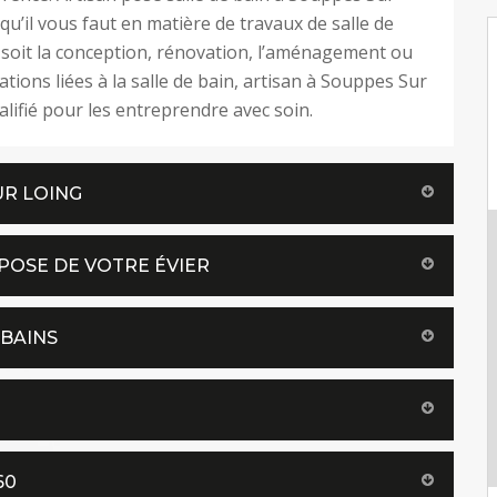
qu’il vous faut en matière de travaux de salle de
 soit la conception, rénovation, l’aménagement ou
ations liées à la salle de bain, artisan à Souppes Sur
alifié pour les entreprendre avec soin.
UR LOING
POSE DE VOTRE ÉVIER
 BAINS
60