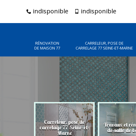
indisponible
indisponible
RÉNOVATION
CARRELEUR, POSE DE
DE MAISON 77
CARRELAGE 77 SEINE-ET-MARNE
Carreleur, pose de
n de maison
Travaux et ré
carrelage 77 Seine-et-
77
de salle de b
Marne