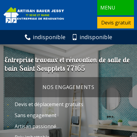
MENU
Devis gratuit
indisponible
indisponible
Entreprise travaux et rénovation de salle de
bain Saint Soupplets 77165
NOS ENGAGEMENTS
Devis et déplacement gratuits
Sans engagement
Artisan passionné