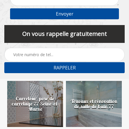
On vous rappelle gratuitement
Carreleur, pose de
n
Travaux et rénovation
carrelage 77 Seine-et-
de salle de bain 77
Marne