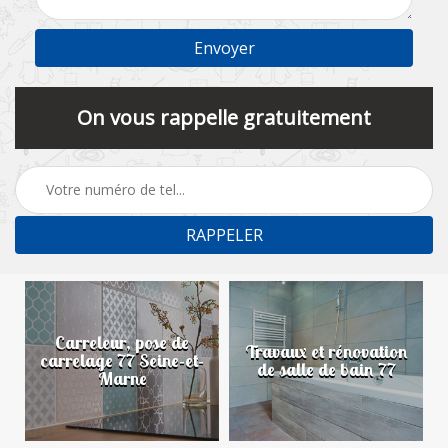
On vous rappelle gratuitement
Carreleur, pose de
n
Travaux et rénovation
carrelage 77 Seine-et-
de salle de bain 77
Marne