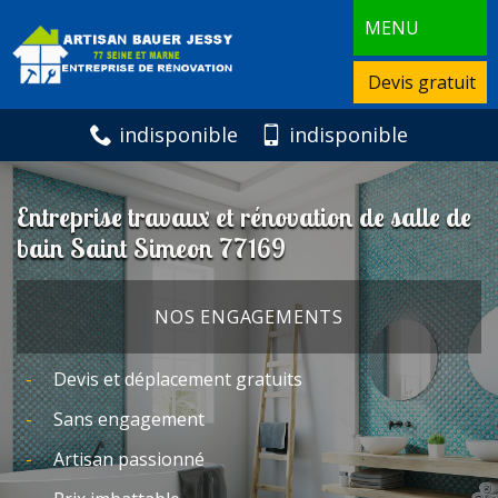
MENU
Devis gratuit
indisponible
indisponible
Entreprise travaux et rénovation de salle de
bain Saint Simeon 77169
NOS ENGAGEMENTS
Devis et déplacement gratuits
Sans engagement
Artisan passionné