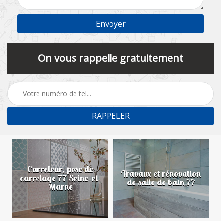
On vous rappelle gratuitement
Carreleur, pose de
n
Travaux et rénovation
carrelage 77 Seine-et-
de salle de bain 77
Marne