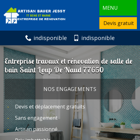
MENU
Devis gratuit
indisponible
indisponible
Entreprise travaux et rénovation de salle de
bain Saint Loup De Naud 77650
NOS ENGAGEMENTS
Devis et déplacement gratuits
Sans engagement
Artisan passionné