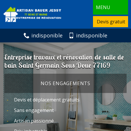
MENU
Devis gratuit
indisponible
indisponible
Entreprise travaux et rénovation de salle de
bain Saint Germain Sous Doue 77169
NOS ENGAGEMENTS
Devis et déplacement gratuits
Sans engagement
Artisan passionné