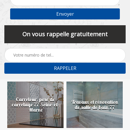
On vous rappelle gratuitement
Carreleur, pose de
n
Travaux et rénovation
carrelage 77 Seine-et-
de salle de bain 77
Marne