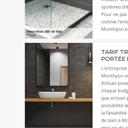
systèmes d’é
Pour ne pas 
comme l’entr
Monthyon est
TARIF TR
PORTÉE 
L’entreprise
Monthyon veil
Artisan pose
chaque budge
que artisan 
possibilité 
la faisabilit
de bain à Mo
mesure de r