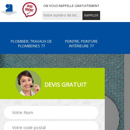
ON VOUS RAPPELLE GRATUITEMENT
PLOMBIER, TRAVAUX DE
PEINTRE, PEINTURE
PLOMBERIES 77
INTÉRIEURE 77
DEVIS GRATUIT
x de
Peintre, peinture
Rénovation de maiso
intérieure 77
77