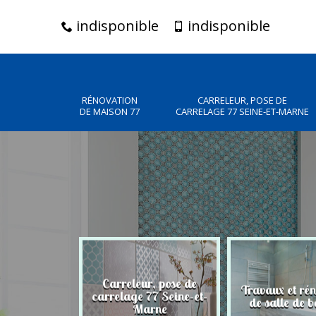
indisponible
indisponible
RÉNOVATION
CARRELEUR, POSE DE
DE MAISON 77
CARRELAGE 77 SEINE-ET-MARNE
Carreleur, pose de
n de maison
Travaux et ré
carrelage 77 Seine-et-
77
de salle de b
Marne