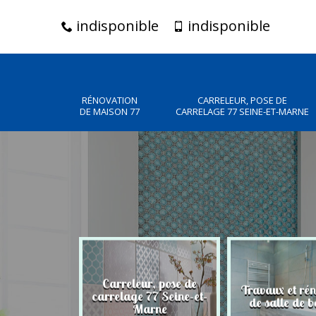
indisponible
indisponible
RÉNOVATION
CARRELEUR, POSE DE
DE MAISON 77
CARRELAGE 77 SEINE-ET-MARNE
Carreleur, pose de
n de maison
Travaux et ré
carrelage 77 Seine-et-
77
de salle de b
Marne