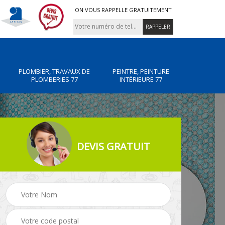
ON VOUS RAPPELLE GRATUITEMENT
PLOMBIER, TRAVAUX DE
PEINTRE, PEINTURE
PLOMBERIES 77
INTÉRIEURE 77
DEVIS GRATUIT
x de
Peintre, peinture
Rénovation de maiso
intérieure 77
77