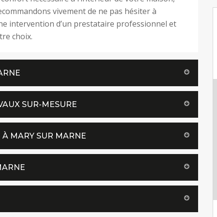
ecommandons vivement de ne pas hésiter à
 intervention d’un prestataire professionnel et
tre choix.
ARNE
AVAUX SUR-MESURE
T À MARY SUR MARNE
 MARNE