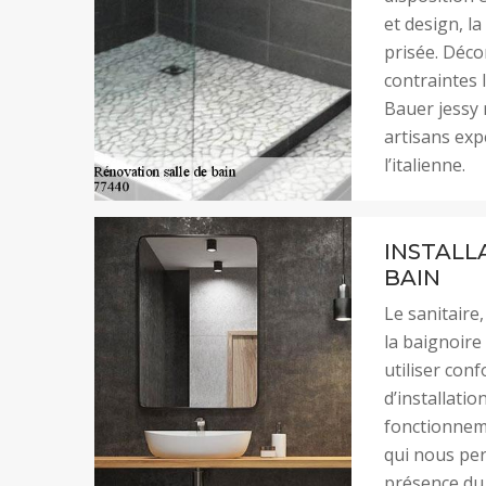
et design, la
prisée. Déco
contraintes l
Bauer jessy
artisans ex
l’italienne.
INSTALL
BAIN
Le sanitaire,
la baignoir
utiliser conf
d’installatio
fonctionneme
qui nous per
présence du 