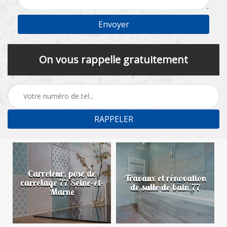
On vous rappelle gratuitement
Carreleur, pose de
n
Travaux et rénovation
carrelage 77 Seine-et-
de salle de bain 77
Marne