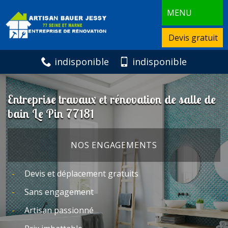
MENU
Devis gratuit
indisponible
indisponible
Entreprise travaux et rénovation de salle de
bain Le Pin 77181
NOS ENGAGEMENTS
Devis et déplacement gratuits
Sans engagement
Artisan passionné