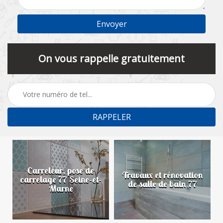
On vous rappelle gratuitement
Carreleur, pose de
n
Travaux et rénovation
carrelage 77 Seine-et-
de salle de bain 77
Marne