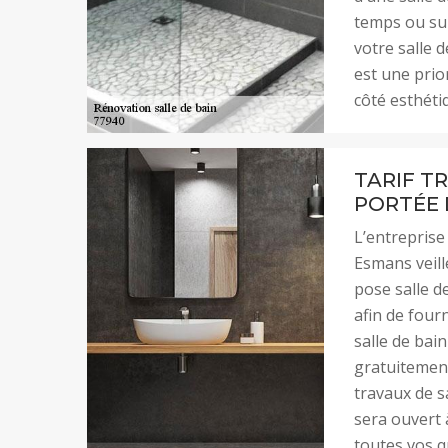
temps ou sui
votre salle 
est une prio
côté esthéti
TARIF TR
PORTÉE 
L’entreprise
Esmans veille
pose salle d
afin de fourn
salle de bai
gratuitement
travaux de s
sera ouvert 
toutes vos q