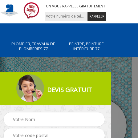
ON VOUS RAPPELLE GRATUITEMENT
PLOMBIER, TRAVAUX DE
PEINTRE, PEINTURE
PLOMBERIES 77
INTÉRIEURE 77
DEVIS GRATUIT
x de
Peintre, peinture
Rénovation de maiso
intérieure 77
77