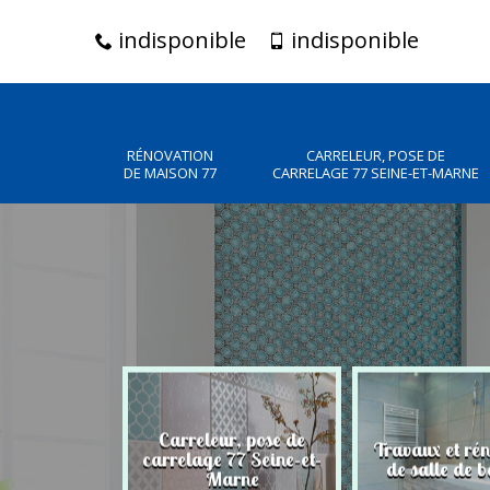
indisponible
indisponible
RÉNOVATION
CARRELEUR, POSE DE
DE MAISON 77
CARRELAGE 77 SEINE-ET-MARNE
Carreleur, pose de
n de maison
Travaux et ré
carrelage 77 Seine-et-
77
de salle de b
Marne