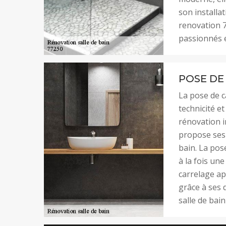
son installat
renovation 7
passionnés e
POSE DE
La pose de ca
technicité e
rénovation i
propose ses 
bain. La pos
à la fois une
carrelage ap
grâce à ses d
salle de bain