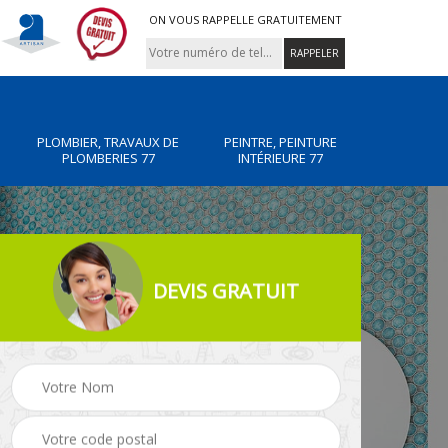
ON VOUS RAPPELLE GRATUITEMENT
PLOMBIER, TRAVAUX DE
PEINTRE, PEINTURE
PLOMBERIES 77
INTÉRIEURE 77
DEVIS GRATUIT
x de
Peintre, peinture
Rénovation de maiso
intérieure 77
77