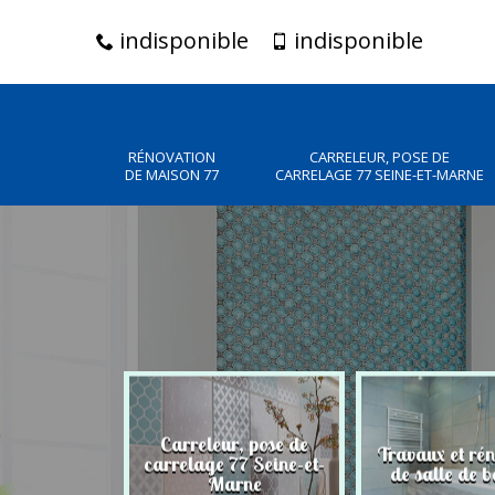
indisponible
indisponible
RÉNOVATION
CARRELEUR, POSE DE
DE MAISON 77
CARRELAGE 77 SEINE-ET-MARNE
Carreleur, pose de
n de maison
Travaux et ré
carrelage 77 Seine-et-
77
de salle de b
Marne