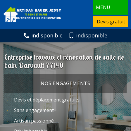
MENU
Devis gratuit
indisponible
indisponible
Entreprise travaux et rénovation de salle de
bain Darvault 77140
NOS ENGAGEMENTS
Devis et déplacement gratuits
Sans engagement
Artisan passionné