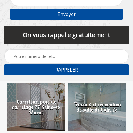
On vous rappelle gratuitement
Carreleur, pose de
n
Travaux et rénovation
carrelage 77 Seine-et-
de salle de bain 77
Marne