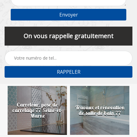
On vous rappelle gratuitement
Carreleur, pose de
n
Travaux et rénovation
carrelage 77 Seine-et-
de salle de bain 77
Marne