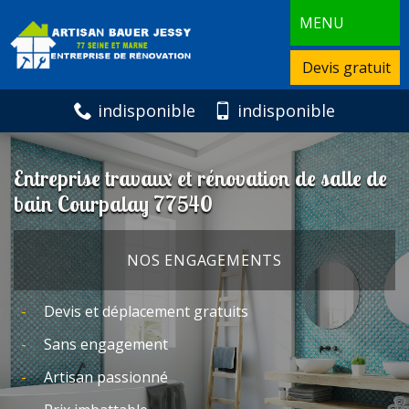
MENU
Devis gratuit
indisponible
indisponible
Entreprise travaux et rénovation de salle de
bain Courpalay 77540
NOS ENGAGEMENTS
Devis et déplacement gratuits
Sans engagement
Artisan passionné