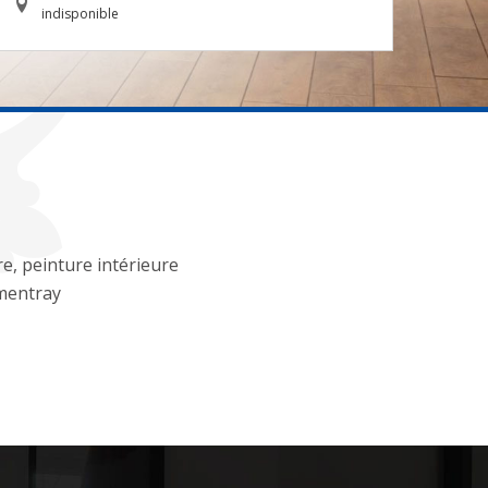
indisponible
re, peinture intérieure
mentray