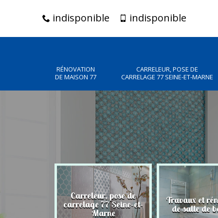
indisponible
indisponible
RÉNOVATION
CARRELEUR, POSE DE
DE MAISON 77
CARRELAGE 77 SEINE-ET-MARNE
Carreleur, pose de
n de maison
Travaux et ré
carrelage 77 Seine-et-
77
de salle de b
Marne