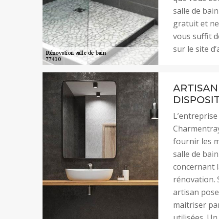
salle de bai
gratuit et n
vous suffit 
sur le site d
ARTISAN
DISPOSI
L’entreprise
Charmentray 
fournir les 
salle de bai
concernant l
rénovation. 
artisan pose
maitriser pa
utilisées. Un