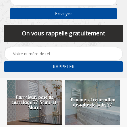
On vous rappelle gratuitement
Carreleur, pose de
n
Travaux et rénovation
carrelage 77 Seine-et-
de salle de bain 77
Marne