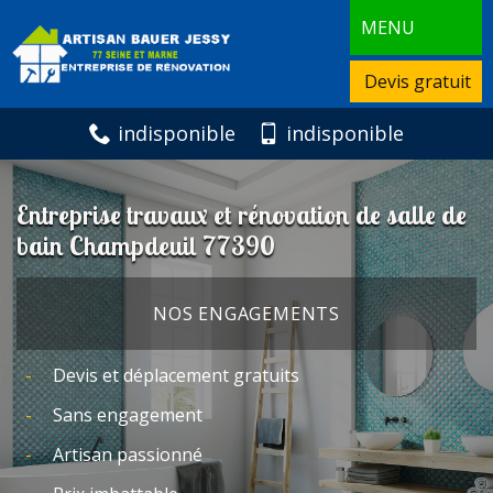
MENU
Devis gratuit
indisponible
indisponible
Entreprise travaux et rénovation de salle de
bain Champdeuil 77390
NOS ENGAGEMENTS
Devis et déplacement gratuits
Sans engagement
Artisan passionné