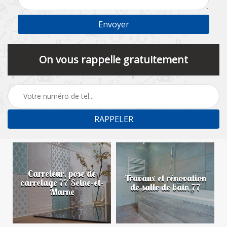
On vous rappelle gratuitement
Carreleur, pose de
n
Travaux et rénovation
carrelage 77 Seine-et-
de salle de bain 77
Marne