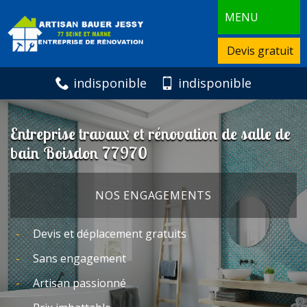
MENU
Devis gratuit
indisponible
indisponible
Entreprise travaux et rénovation de salle de
bain Boisdon 77970
NOS ENGAGEMENTS
Devis et déplacement gratuits
Sans engagement
Artisan passionné