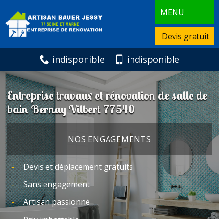
MENU
Devis gratuit
indisponible
indisponible
Entreprise travaux et rénovation de salle de
bain Bernay Vilbert 77540
NOS ENGAGEMENTS
Devis et déplacement gratuits
Sans engagement
Artisan passionné