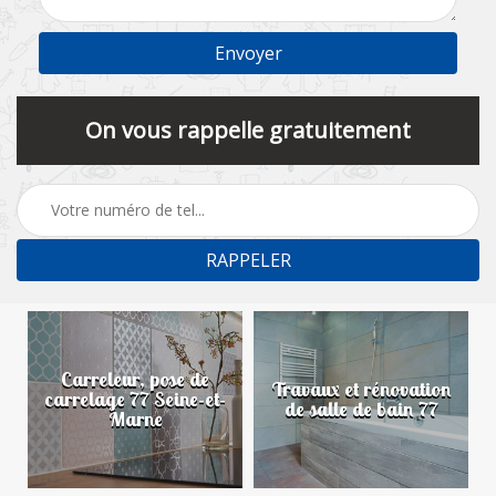
On vous rappelle gratuitement
Carreleur, pose de
n
Travaux et rénovation
carrelage 77 Seine-et-
de salle de bain 77
Marne