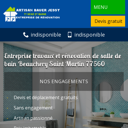
MENU
Devis gratuit
indisponible
indisponible
Entreprise travaux et rénovation de salle de
bain Beauchery Saint Martin 77560
NOS ENGAGEMENTS
Devis et déplacement gratuits
Sans engagement
Artisan passionné