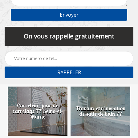
On vous rappelle gratuitement
Carreleur, pose de
n
Travaux et rénovation
carrelage 77 Seine-et-
de salle de bain 77
Marne