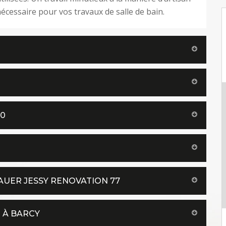
nécessaire pour vos travaux de salle de bain.
10
AUER JESSY RENOVATION 77
T À BARCY