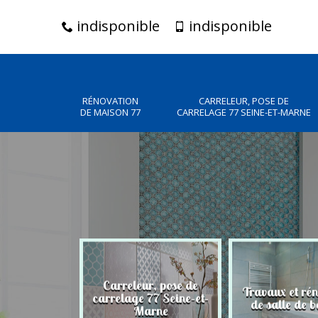
indisponible
indisponible
RÉNOVATION
CARRELEUR, POSE DE
DE MAISON 77
CARRELAGE 77 SEINE-ET-MARNE
Carreleur, pose de
n de maison
Travaux et ré
carrelage 77 Seine-et-
77
de salle de b
Marne