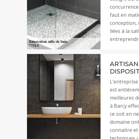
concurrence.
faut en matiè
conception,
liées à la sa
entreprendre
ARTISAN
DISPOSI
L’entreprise
est entièreme
meilleures d
à Barcy effe
ce soit en n
domaine ont 
connaitre et
techniques u