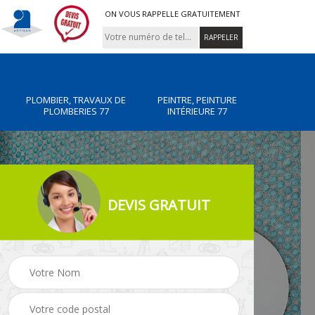
ON VOUS RAPPELLE GRATUITEMENT
PLOMBIER, TRAVAUX DE
PEINTRE, PEINTURE
PLOMBERIES 77
INTÉRIEURE 77
DEVIS GRATUIT
x de
Peintre, peinture
Rénovation de maiso
intérieure 77
77