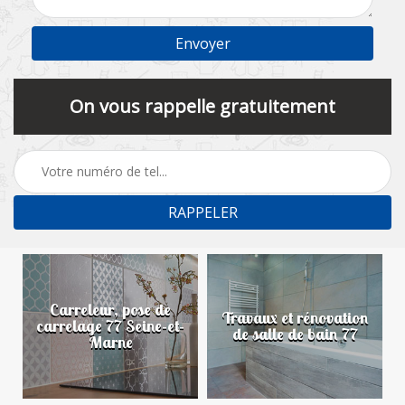
On vous rappelle gratuitement
Carreleur, pose de
n
Travaux et rénovation
carrelage 77 Seine-et-
de salle de bain 77
Marne