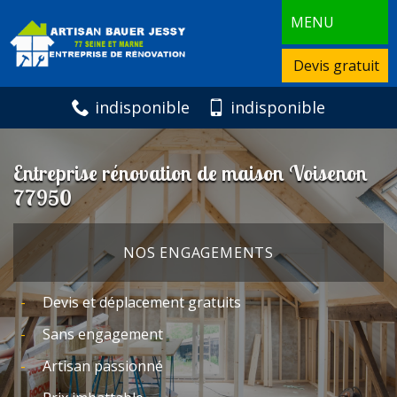
MENU
Devis gratuit
indisponible
indisponible
Entreprise rénovation de maison Voisenon
77950
NOS ENGAGEMENTS
Devis et déplacement gratuits
Sans engagement
Artisan passionné