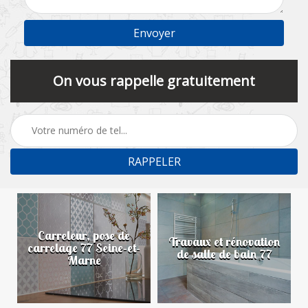
On vous rappelle gratuitement
Carreleur, pose de
n
Travaux et rénovation
carrelage 77 Seine-et-
de salle de bain 77
Marne