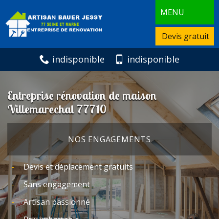
MENU
Devis gratuit
indisponible
indisponible
Entreprise rénovation de maison
Villemarechal 77710
NOS ENGAGEMENTS
Devis et déplacement gratuits
Sans engagement
Artisan passionné