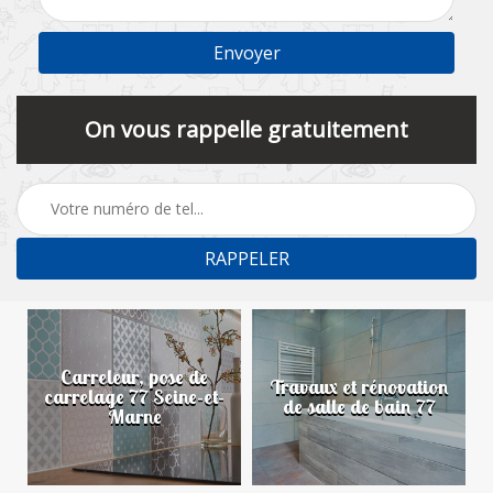
On vous rappelle gratuitement
Carreleur, pose de
n
Travaux et rénovation
carrelage 77 Seine-et-
de salle de bain 77
Marne