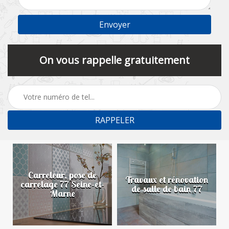
On vous rappelle gratuitement
Carreleur, pose de
n
Travaux et rénovation
carrelage 77 Seine-et-
de salle de bain 77
Marne