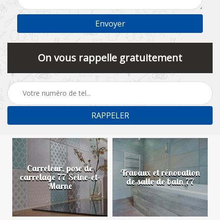
On vous rappelle gratuitement
Carreleur, pose de
n
Travaux et rénovation
carrelage 77 Seine-et-
de salle de bain 77
Marne