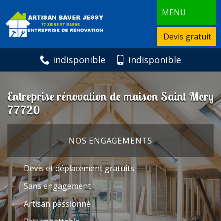
MENU
Devis gratuit
indisponible
indisponible
Entreprise rénovation de maison Saint Mery
77720
NOS ENGAGEMENTS
Devis et déplacement gratuits
Sans engagement
Artisan passionné