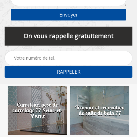
On vous rappelle gratuitement
Carreleur, pose de
n
Travaux et rénovation
carrelage 77 Seine-et-
de salle de bain 77
Marne