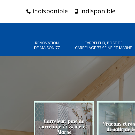
indisponible
indisponible
RÉNOVATION
CARRELEUR, POSE DE
DE MAISON 77
CARRELAGE 77 SEINE-ET-MARNE
Carreleur, pose de
n de maison
Travaux et ré
carrelage 77 Seine-et-
77
de salle de b
Marne