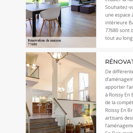
Souhaitez-v
une espace à
intérieure B
77680 sont d
tout au long
RÉNOVAT
De différent
d’aménagemen
apporter l’a
à Roissy En 
de la compét
Roissy En Bri
artisans des
l’aménagemen