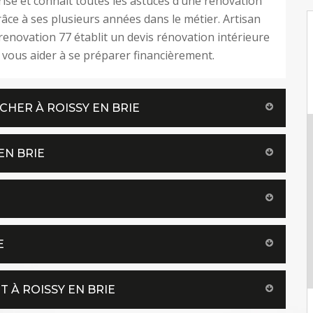
rise et connait toutes les astuces d’une rénovation
râce à ses plusieurs années dans le métier. Artisan
renovation 77 établit un devis rénovation intérieure
 vous aider à se préparer financièrement.
CHER À ROISSY EN BRIE
EN BRIE
E
 À ROISSY EN BRIE