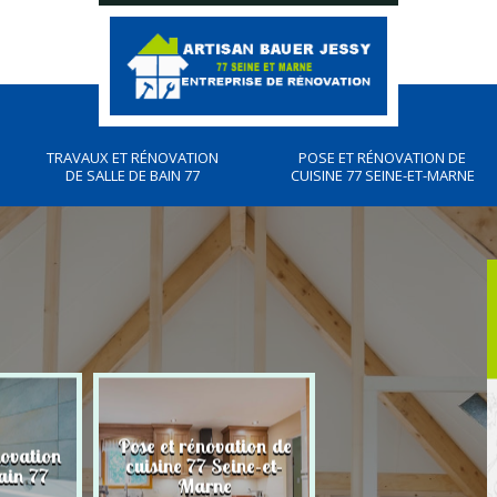
TRAVAUX ET RÉNOVATION
POSE ET RÉNOVATION DE
DE SALLE DE BAIN 77
CUISINE 77 SEINE-ET-MARNE
Pose et rénovation de
novation
Plombier, travau
cuisine 77 Seine-et-
ain 77
plomberies 77
Marne